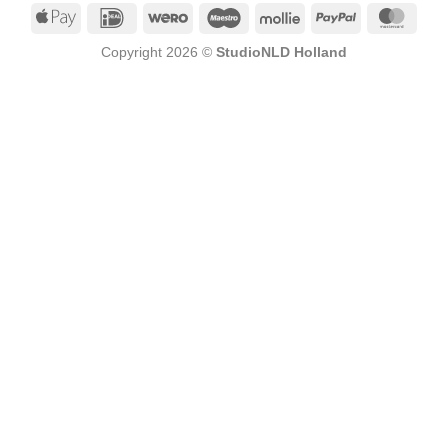
Apple
IDeal
Wero
Maestro
Mollie
PayPal
Mast
Pay
Copyright 2026 ©
StudioNLD Holland