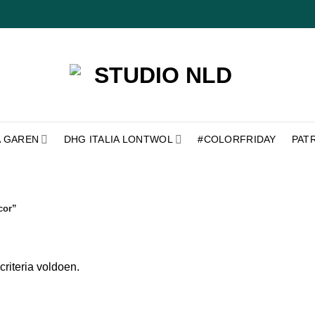
A GAREN
DHG ITALIA LONTWOL
#COLORFRIDAY
PAT
cor”
riteria voldoen.