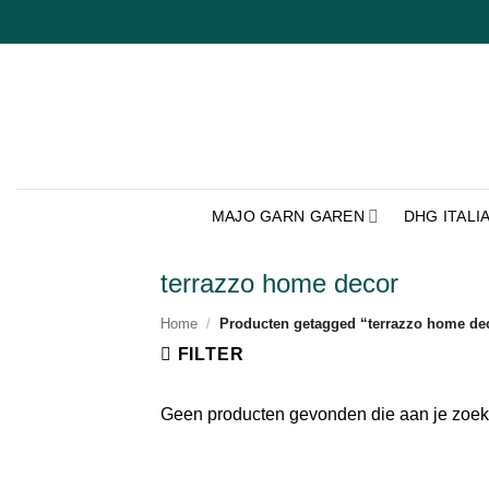
Ga
naar
inhoud
MAJO GARN GAREN
DHG ITALI
terrazzo home decor
Home
/
Producten getagged “terrazzo home de
FILTER
Geen producten gevonden die aan je zoekc