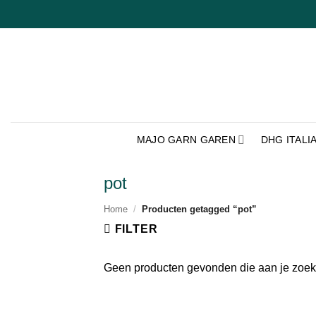
Ga
naar
inhoud
MAJO GARN GAREN
DHG ITALI
pot
Home
/
Producten getagged “pot”
FILTER
Geen producten gevonden die aan je zoekc