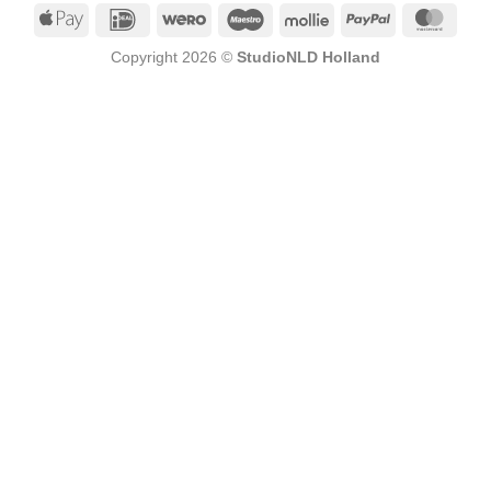
Apple
IDeal
Wero
Maestro
Mollie
PayPal
Mast
Pay
Copyright 2026 ©
StudioNLD Holland