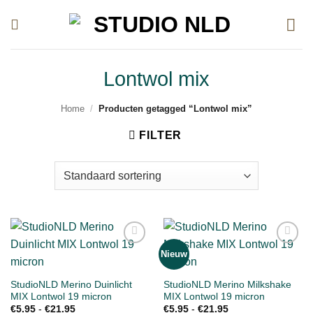
Ga
naar
inhoud
Lontwol mix
Home
/
Producten getagged “Lontwol mix”
FILTER
Nieuw
Toevoegen
Toevoegen
aan
aan
verlanglijst
verlanglijst
StudioNLD Merino Duinlicht
StudioNLD Merino Milkshake
MIX Lontwol 19 micron
MIX Lontwol 19 micron
Prijsklasse:
Prijsklasse:
€
5.95
-
€
21.95
€
5.95
-
€
21.95