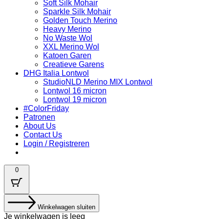
Soft Silk Mohair
Sparkle Silk Mohair
Golden Touch Merino
Heavy Merino
No Waste Wol
XXL Merino Wol
Katoen Garen
Creatieve Garens
DHG Italia Lontwol
StudioNLD Merino MIX Lontwol
Lontwol 16 micron
Lontwol 19 micron
#ColorFriday
Patronen
About Us
Contact Us
Login / Registreren
0
Winkelwagen sluiten
Je winkelwagen is leeg