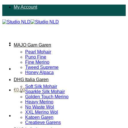
Ga
My Account
naar
inhoud
MAJO Garn Garen
Pearl Mohair
Puno Fine
Fine Merino
Tweed Supreme
Honey Alpaca
DHG Italia Garen
Soft Silk Mohair
€
0.00
Sparkle Silk Mohair
Golden Touch Merino
Heavy Merino
No Waste Wol
XXL Merino Wol
Katoen Garen
Creatieve Garens