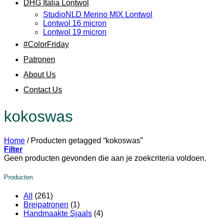
DHG Italia Lontwol
StudioNLD Merino MIX Lontwol
Lontwol 16 micron
Lontwol 19 micron
#ColorFriday
Patronen
About Us
Contact Us
kokoswas
Home
/
Producten getagged “kokoswas”
Filter
Geen producten gevonden die aan je zoekcriteria voldoen.
Producten
All
(261)
Breipatronen
(1)
Handmaakte Sjaals
(4)