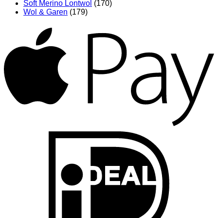
Soft Merino Lontwol
(170)
Wol & Garen
(179)
A
I