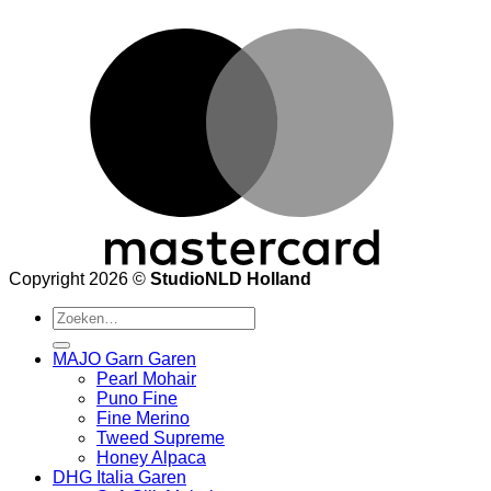
M
Copyright 2026 ©
StudioNLD Holland
Zoeken
naar:
MAJO Garn Garen
Pearl Mohair
Puno Fine
Fine Merino
Tweed Supreme
Honey Alpaca
DHG Italia Garen