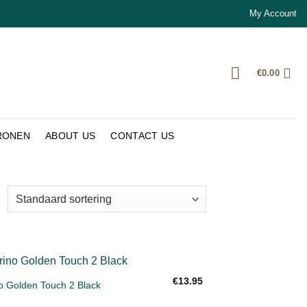
My Account
€
0.00
RONEN
ABOUT US
CONTACT US
€
13.95
o Golden Touch 2 Black
Toevoegen
aan