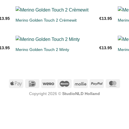
ijst
verlanglijst
+
+
13.95
€
13.95
Merino Golden Touch 2 Crèmewit
Merin
gen
Toevoegen
aan
ijst
verlanglijst
+
+
13.95
€
13.95
Merino Golden Touch 2 Minty
Merin
gen
Toevoegen
aan
ijst
verlanglijst
Apple
IDeal
Wero
Maestro
Mollie
PayPal
Mast
Pay
Copyright 2026 ©
StudioNLD Holland