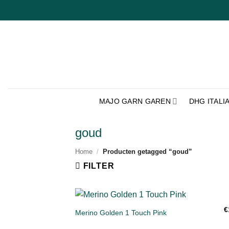
Ga
naar
inhoud
MAJO GARN GAREN
DHG ITALI
goud
Home
/
Producten getagged “goud”
FILTER
+
€
Merino Golden 1 Touch Pink
Toevoe
aan