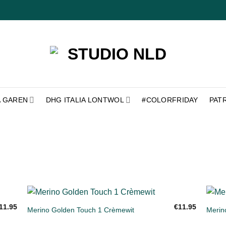
A GAREN
DHG ITALIA LONTWOL
#COLORFRIDAY
PAT
+
+
11.95
€
11.95
Merino Golden Touch 1 Crèmewit
Merin
gen
Toevoegen
aan