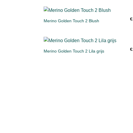
verlangl
+
€
Merino Golden Touch 2 Blush
Toevoe
aan
verlangl
+
€
Merino Golden Touch 2 Lila grijs
Toevoe
aan
verlangl