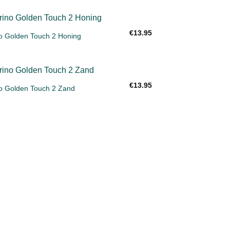
verlanglijst
€
13.95
o Golden Touch 2 Honing
Toevoegen
aan
verlanglijst
€
13.95
o Golden Touch 2 Zand
Toevoegen
aan
verlanglijst
erCard