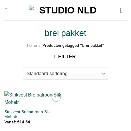
Ga
naar
inhoud
brei pakket
Home
/
Producten getagged “brei pakket”
FILTER
Toevoegen
aan
Strikvest Breipatroon Silk
verlanglijst
Mohair
Vanaf:
€
14.54