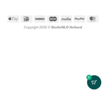
Apple
IDeal
Wero
Maestro
Mollie
PayPal
Mast
Pay
Copyright 2026 ©
StudioNLD Holland
0