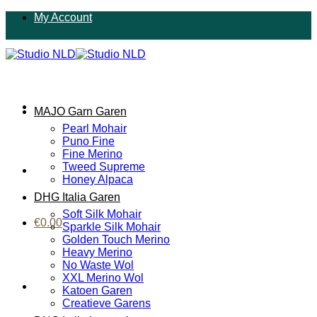
Ga
My Account
naar
inhoud
MAJO Garn Garen
Pearl Mohair
Puno Fine
Fine Merino
Tweed Supreme
Honey Alpaca
DHG Italia Garen
Soft Silk Mohair
€
0.00
Sparkle Silk Mohair
Golden Touch Merino
Heavy Merino
No Waste Wol
XXL Merino Wol
Katoen Garen
Creatieve Garens