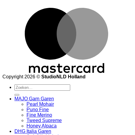
M
Copyright 2026 ©
StudioNLD Holland
Zoeken
naar:
MAJO Garn Garen
Pearl Mohair
Puno Fine
Fine Merino
Tweed Supreme
Honey Alpaca
DHG Italia Garen