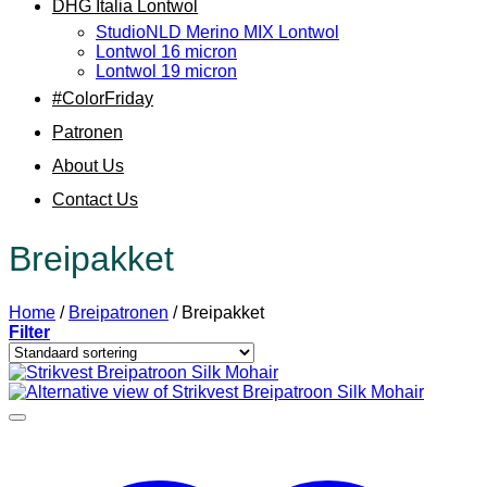
DHG Italia Lontwol
StudioNLD Merino MIX Lontwol
Lontwol 16 micron
Lontwol 19 micron
#ColorFriday
Patronen
About Us
Contact Us
Breipakket
Home
/
Breipatronen
/
Breipakket
Filter