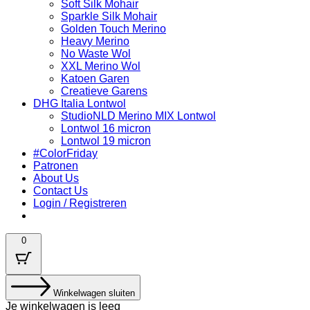
Soft Silk Mohair
Sparkle Silk Mohair
Golden Touch Merino
Heavy Merino
No Waste Wol
XXL Merino Wol
Katoen Garen
Creatieve Garens
DHG Italia Lontwol
StudioNLD Merino MIX Lontwol
Lontwol 16 micron
Lontwol 19 micron
#ColorFriday
Patronen
About Us
Contact Us
Login / Registreren
0
Winkelwagen sluiten
Je winkelwagen is leeg