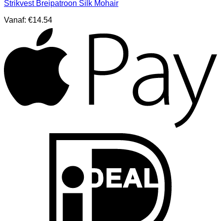
Strikvest Breipatroon Silk Mohair
Vanaf:
€
14.54
A
I