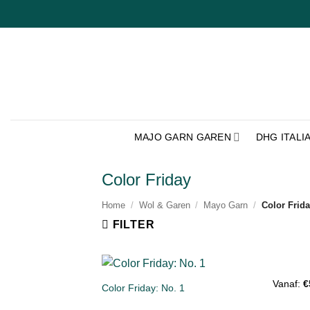
Ga
naar
inhoud
MAJO GARN GAREN
DHG ITALI
Color Friday
Home
/
Wol & Garen
/
Mayo Garn
/
Color Frid
FILTER
+
Vanaf:
€
Color Friday: No. 1
Toevoe
aan