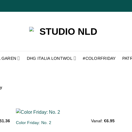
A GAREN
DHG ITALIA LONTWOL
#COLORFRIDAY
PAT
ay
+
51.36
Vanaf:
€
6.95
Color Friday: No. 2
gen
Toevoegen
aan