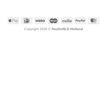
ijst
verlanglijst
Apple
IDeal
Wero
Maestro
Mollie
PayPal
Mast
Pay
Copyright 2026 ©
StudioNLD Holland