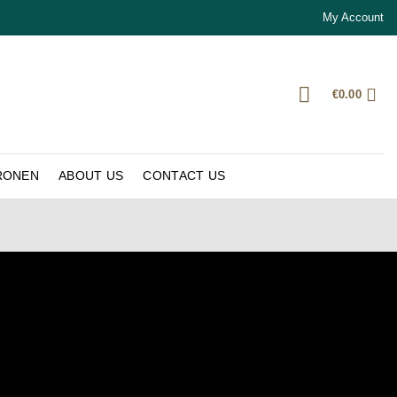
My Account
€
0.00
RONEN
ABOUT US
CONTACT US