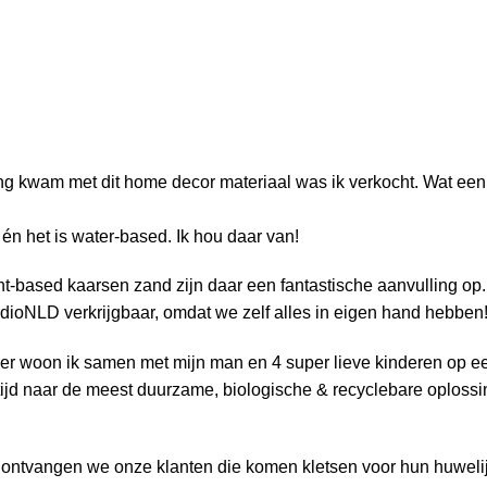
ing kwam met dit home decor materiaal was ik verkocht. Wat een
n én het is water-based. Ik hou daar van!
based kaarsen zand zijn daar een fantastische aanvulling op. H
udioNLD verkrijgbaar, omdat we zelf alles in eigen hand hebben
Hier woon ik samen met mijn man en 4 super lieve kinderen op ee
ltijd naar de meest duurzame, biologische & recyclebare oploss
ontvangen we onze klanten die komen kletsen voor hun huweli