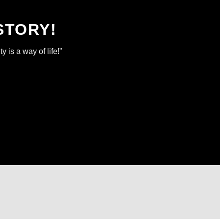
STORY!
y is a way of life!”