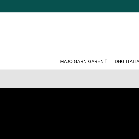
Ga
naar
inhoud
MAJO GARN GAREN
DHG ITALI