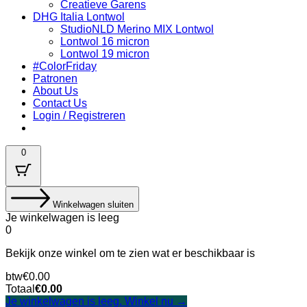
Creatieve Garens
DHG Italia Lontwol
StudioNLD Merino MIX Lontwol
Lontwol 16 micron
Lontwol 19 micron
#ColorFriday
Patronen
About Us
Contact Us
Login / Registreren
0
Winkelwagen sluiten
Je winkelwagen is leeg
0
Bekijk onze winkel om te zien wat er beschikbaar is
Belastingbedrag:
btw
€
0.00
Winkelwagen
Totaal
€
0.00
Totaal:
Je winkelwagen is leeg. Winkel nu →