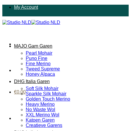
Ga
My Account
naar
inhoud
MAJO Garn Garen
Pearl Mohair
Puno Fine
Fine Merino
Tweed Supreme
Honey Alpaca
DHG Italia Garen
Soft Silk Mohair
€
0.00
Sparkle Silk Mohair
Golden Touch Merino
Heavy Merino
No Waste Wol
XXL Merino Wol
Katoen Garen
Creatieve Garens